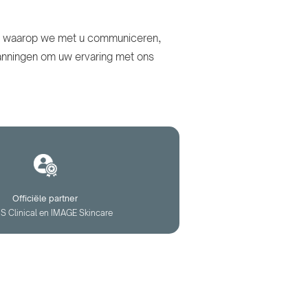
ier waarop we met u communiceren,
anningen om uw ervaring met ons
Officiële partner
iS Clinical en IMAGE Skincare