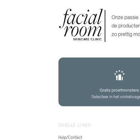
facial
room
Onze passie 
de producten
zo prettig mo
SKINCARE CLINIC
Gratis proefmonsters
Selecteer in het winkelwag
SNELLE LINKS
Hulp/Contact