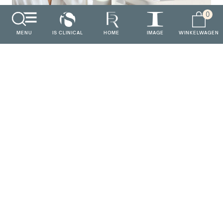
0
MENU
IS CLINICAL
HOME
IMAGE
WINKELWAGEN
facial
Onze passie is terug te zien in alles wat we doen. Of het
room
nu gaat om de manier waarop we met u communiceren,
de producten die we zorgvuldig voor u selecteren en onze
voortdurende inspanningen om uw ervaring met ons zo
SKINCARE CLINIC
prettig mogelijk te maken.