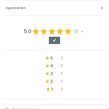
Ingrediënten
★
★
★
★
★
5.0
3
3
★
5
3
100%
★
4
0
0%
★
3
0
0%
★
2
0
0%
★
1
0
0%