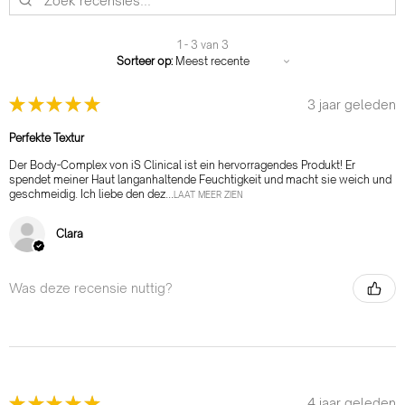
1 - 3 van 3
Sorteer op:
★
★
★
★
★
3 jaar geleden
Perfekte Textur
Der Body-Complex von iS Clinical ist ein hervorragendes Produkt! Er
spendet meiner Haut langanhaltende Feuchtigkeit und macht sie weich und
geschmeidig. Ich liebe den dez...
LAAT MEER ZIEN
Clara
Was deze recensie nuttig?
★
★
★
★
★
4 jaar geleden