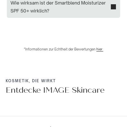
Wie wirksam ist der Smartblend Moisturizer
SPF 50+ wirklich?
*Informationen zur Echtheit der Bewertungen
hier.
KOSMETIK, DIE WIRKT
Entdecke IMAGE Skincare
NACHT
TAGES
ALLE
➜
➜
➜
SEREN
➜
➜
CLEANSER
CREMES
PFLEGE
PRODUKTE