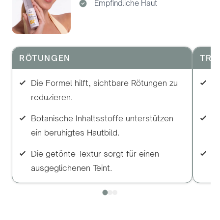
Empfindliche Haut
RÖTUNGEN
TRO
Die Formel hilft, sichtbare Rötungen zu
Ve
reduzieren.
Fe
Botanische Inhaltsstoffe
unterstützen
Fe
ein beruhigtes Hautbild.
he
Die getönte Textur sorgt für einen
Di
ausgeglichenen Teint.
Ha