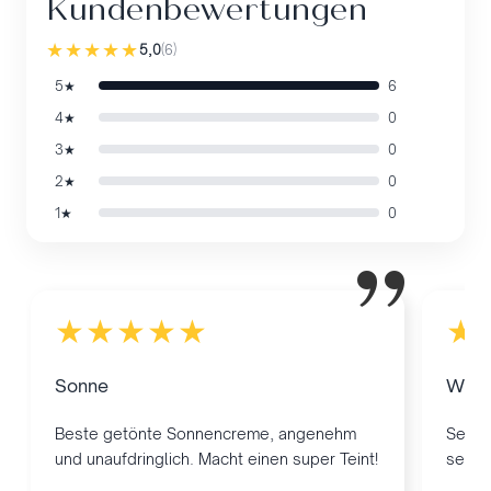
Kundenbewertungen
★★★★★
5,0
(
6
)
5★
6
4★
0
3★
0
2★
0
1★
0
”
★★★★★
★
Sonne
Würd
Beste getönte Sonnencreme, angenehm
Sehr g
und unaufdringlich. Macht einen super Teint!
sehr g