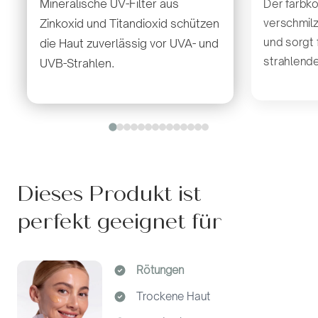
Mineralische UV-Filter aus
Der farbko
verschmilz
Zinkoxid und Titandioxid schützen
und sorgt f
die Haut zuverlässig vor UVA- und
strahlende
UVB-Strahlen.
Dieses Produkt ist
perfekt geeignet für
Rötungen
Trockene Haut