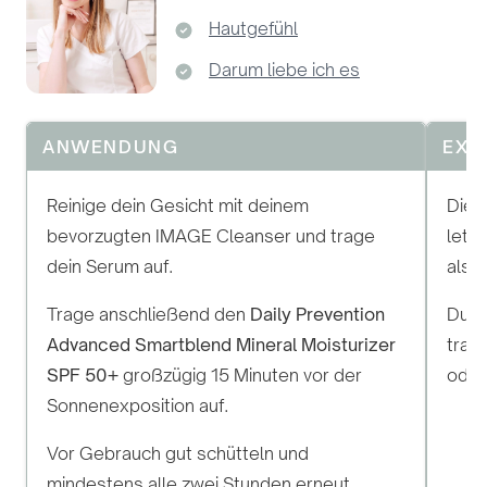
Hautgefühl
Darum liebe ich es
ANWENDUNG
EXP
Reinige dein Gesicht mit deinem
Diese
bevorzugten IMAGE Cleanser und trage
letz
dein Serum auf.
als l
Trage anschließend den
Daily Prevention
Durc
Advanced Smartblend Mineral Moisturizer
tragb
SPF 50+
großzügig 15 Minuten vor der
oder
Sonnenexposition auf.
Vor Gebrauch gut schütteln und
mindestens alle zwei Stunden erneut