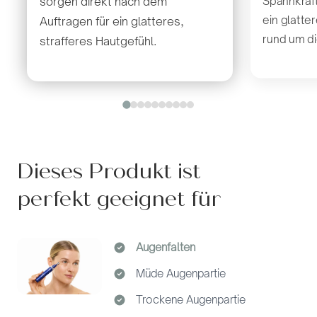
Spannkraft
sorgen direkt nach dem
ein glatte
Auftragen für ein glatteres,
rund um d
strafferes Hautgefühl.
Dieses Produkt ist
perfekt geeignet für
Augenfalten
Müde Augenpartie
Trockene Augenpartie