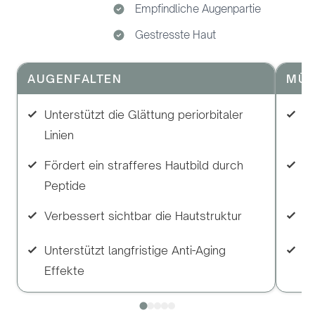
Empfindliche Augenpartie
Gestresste Haut
AUGENFALTEN
MÜD
Unterstützt die Glättung periorbitaler
Zw
Linien
me
Fördert ein strafferes Hautbild durch
Un
Peptide
H
Verbessert sichtbar die Hautstruktur
Lä
Unterstützt langfristige Anti-Aging
Re
Effekte
Mü