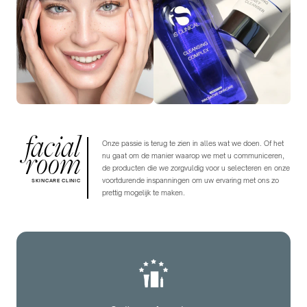
facial
Onze passie is terug te zien in alles wat we doen. Of het
room
nu gaat om de manier waarop we met u communiceren,
de producten die we zorgvuldig voor u selecteren en onze
voortdurende inspanningen om uw ervaring met ons zo
SKINCARE CLINIC
prettig mogelijk te maken.