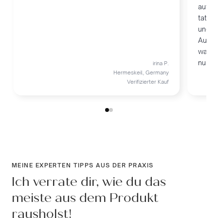
aufgef
tatsäc
und z
Augen
wache
nur w
irina P.
Hermeskeil, Germany
Verifizierter Kauf
MEINE EXPERTEN TIPPS AUS DER PRAXIS
Ich verrate dir, wie du das
meiste aus dem Produkt
rausholst!