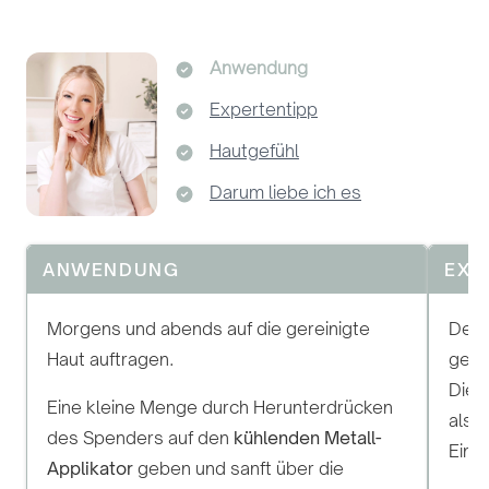
Anwendung
Expertentipp
Hautgefühl
Darum liebe ich es
ANWENDUNG
EXP
Morgens und abends auf die gereinigte
Der 
Haut auftragen.
gena
Die 
Eine kleine Menge durch Herunterdrücken
als 
des Spenders auf den
kühlenden Metall-
Einkl
Applikator
geben und sanft über die