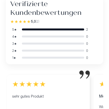
Verifizierte
Kundenbewertungen
★★★★★
5,0
(
2
)
5★
2
4★
0
3★
0
2★
0
1★
0
”
★★★★★
★
Mein 
sehr gutes Produkt
Was m