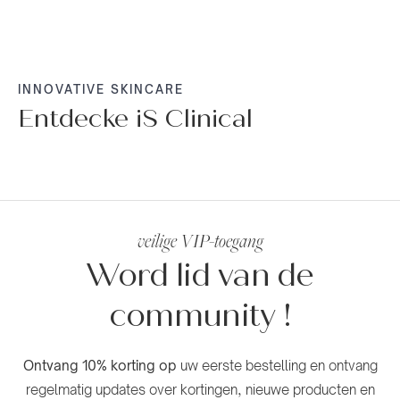
INNOVATIVE SKINCARE
Entdecke iS Clinical
NACHT
TAGES
ALLE
➜
➜
➜
SEREN
➜
➜
CLEANSER
CREMES
PFLEGE
PRODUKTE
veilige VIP-toegang
Word lid van de
community
!
Ontvang 10% korting op
uw eerste bestelling en ontvang
regelmatig updates over kortingen, nieuwe producten en