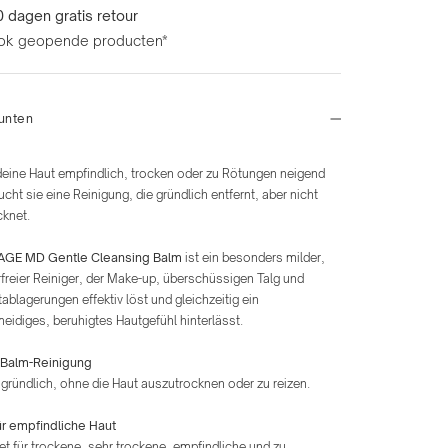
 dagen gratis retour
ok geopende producten*
unten
eine Haut empfindlich, trocken oder zu Rötungen neigend
aucht sie eine Reinigung, die gründlich entfernt, aber nicht
cknet.
AGE MD Gentle Cleansing Balm
ist ein besonders milder,
reier Reiniger, der Make-up, überschüssigen Talg und
blagerungen effektiv löst und gleichzeitig ein
idiges, beruhigtes Hautgefühl hinterlässt.
 Balm-Reinigung
 gründlich, ohne die Haut auszutrocknen oder zu reizen.
ür empfindliche Haut
t für trockene, sehr trockene, empfindliche und zu