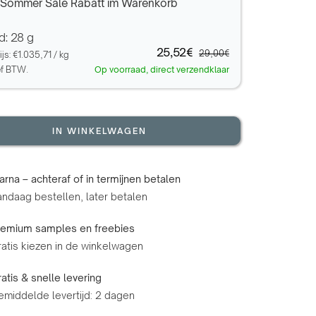
Sommer Sale Rabatt im Warenkorb
d: 28 g
25,52€
29,00€
ijs:
€1.035,71
/
kg
ef BTW.
Op voorraad, direct verzendklaar
IN WINKELWAGEN
arna – achteraf of in termijnen betalen
ndaag bestellen, later betalen
remium samples en freebies
atis kiezen in de winkelwagen
atis & snelle levering
emiddelde levertijd: 2 dagen