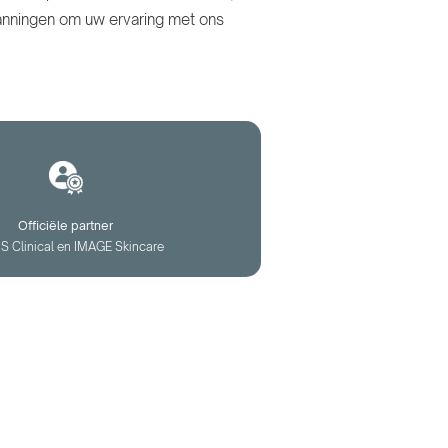
anningen om uw ervaring met ons
Officiële partner
iS Clinical en IMAGE Skincare