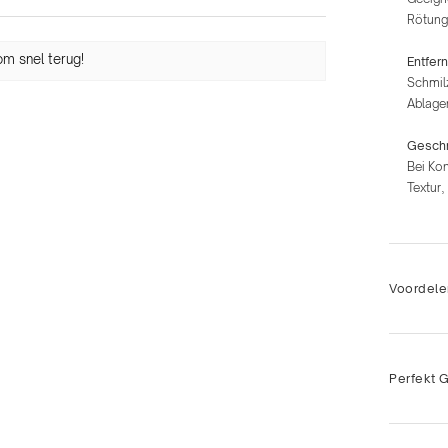
Rötung
m snel terug!
Entfer
Schmilz
Ablager
Geschm
Bei Kon
Textur,
Voordele
Perfekt 