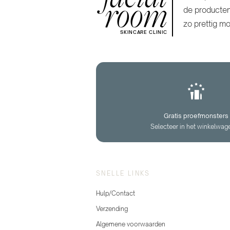
room
de producten
zo prettig mo
SKINCARE CLINIC
Gratis proefmonsters
Selecteer in het winkelwag
SNELLE LINKS
Hulp/Contact
Verzending
Algemene voorwaarden