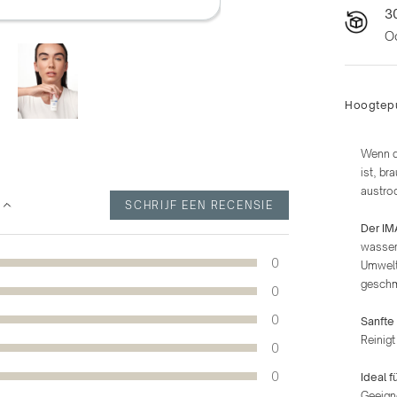
30
O
Hoogtep
Wenn d
ist, br
austro
SCHRIJF EEN RECENSIE
Der IM
wasserf
0
Umwelta
geschme
0
0
Sanfte
Reinigt
0
0
Ideal f
Geeigne