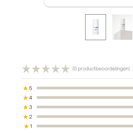
★
★
★
★
★
0
productbeoordelingen
0
★
5
0%
★
4
0%
★
3
0%
★
2
0%
★
1
0%