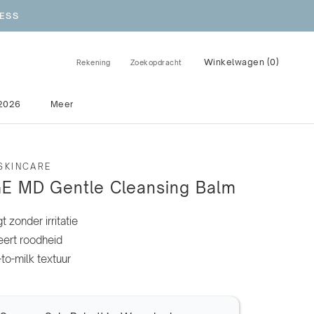
ESS
Winkelwagen (
0
)
Rekening
Zoekopdracht
2026
Meer
2026
SKINCARE
E MD Gentle Cleansing Balm
t zonder irritatie
ert roodheid
to-milk textuur