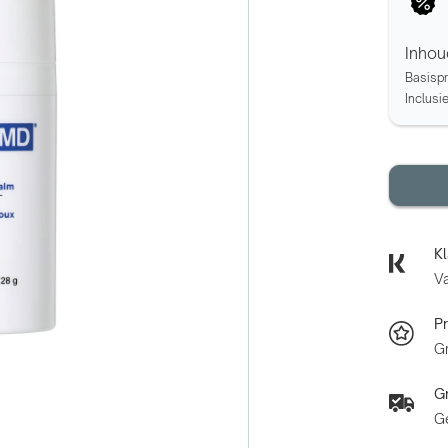
Inhou
Basispr
Inclusi
Kl
Va
P
Gr
Gr
G