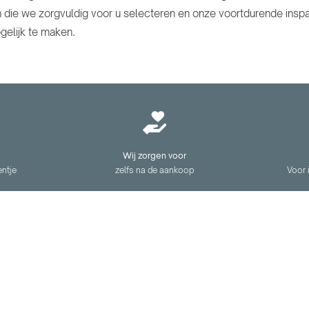
 die we zorgvuldig voor u selecteren en onze voortdurende insp
gelijk te maken.
Wij zorgen voor
entje
zelfs na de aankoop
Voor 