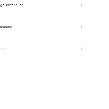
tige Anwendung
rkstoffe
nten