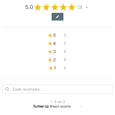
★
★
★
★
★
5.0
3
3
★
5
3
100%
★
4
0
0%
★
3
0
0%
★
2
0
0%
★
1
0
0%
1 - 3 van 3
Sorteer op: