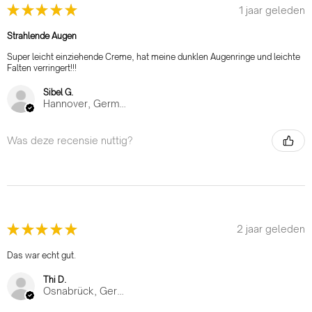
★
★
★
★
★
1 jaar geleden
Strahlende Augen
Super leicht einziehende Creme, hat meine dunklen Augenringe und leichte
Falten verringert!!!
Sibel G.
Hannover, Germany
Was deze recensie nuttig?
★
★
★
★
★
2 jaar geleden
Das war echt gut.
Thi D.
Osnabrück, Germany