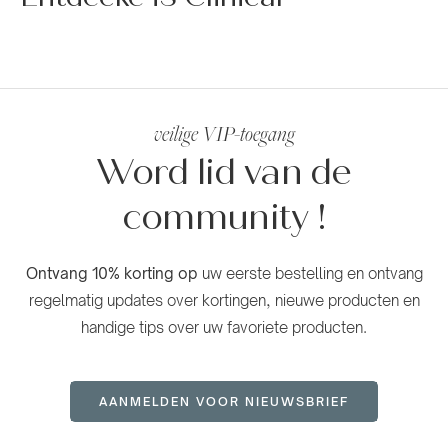
TAGES
ALLE
➜
➜
➜
SEREN
➜
➜
CLEANSER
CREMES
PFLEGE
PRODUKTE
veilige VIP-toegang
Word lid van de
community
!
Ontvang 10% korting op
uw eerste bestelling en ontvang
regelmatig updates over kortingen, nieuwe producten en
handige tips over uw favoriete producten.
AANMELDEN VOOR NIEUWSBRIEF