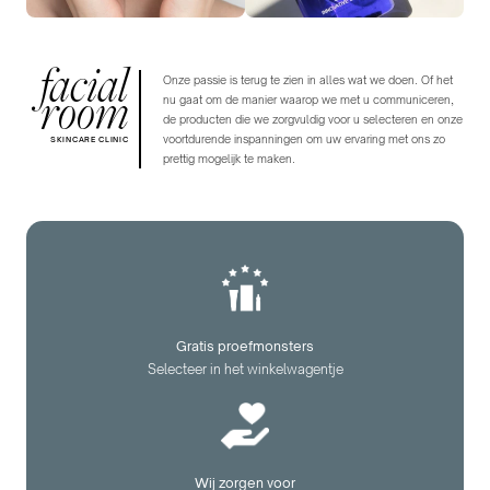
facial
Onze passie is terug te zien in alles wat we doen. Of het
room
nu gaat om de manier waarop we met u communiceren,
de producten die we zorgvuldig voor u selecteren en onze
voortdurende inspanningen om uw ervaring met ons zo
SKINCARE CLINIC
prettig mogelijk te maken.
Gratis proefmonsters
Selecteer in het winkelwagentje
Wij zorgen voor