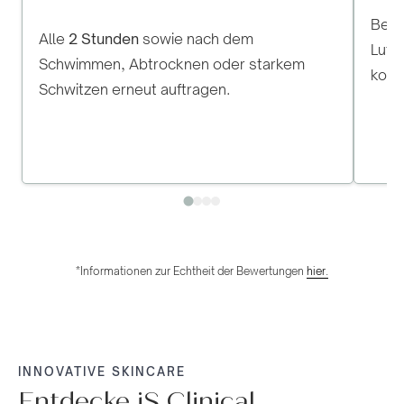
Beso
Alle
2 Stunden
sowie nach dem
Luft 
Schwimmen, Abtrocknen oder starkem
kont
Schwitzen erneut auftragen.
*Informationen zur Echtheit der Bewertungen
hier.
INNOVATIVE SKINCARE
Entdecke iS Clinical
NACHT