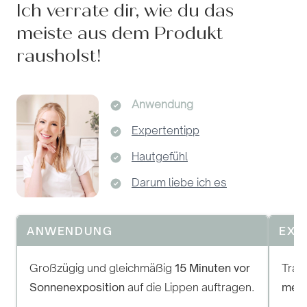
Ich verrate dir, wie du das
meiste aus dem Produkt
rausholst!
Anwendung
Expertentipp
Hautgefühl
Darum liebe ich es
ANWENDUNG
EXP
Großzügig und gleichmäßig
15 Minuten vor
Trag
Sonnenexposition
auf die Lippen auftragen.
mehr