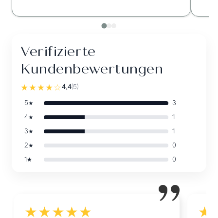
Verifizierte
Kundenbewertungen
★★★★☆
4,4
(
5
)
5★
3
4★
1
3★
1
2★
0
1★
0
”
★★★★★
★