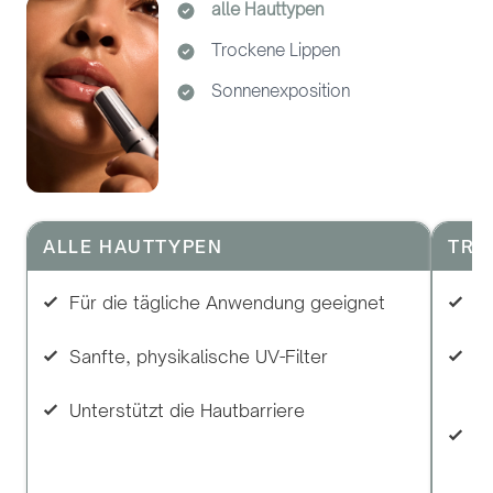
alle Hauttypen
Trockene Lippen
Sonnenexposition
ALLE HAUTTYPEN
TRO
Für die tägliche Anwendung geeignet
Sp
Sanfte, physikalische UV-Filter
Ma
g
Unterstützt die Hautbarriere
Un