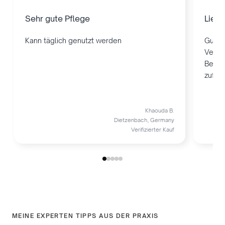
Sehr gute Pflege
Liebe
Kann täglich genutzt werden
Guter
Verste
Bewer
zufrie
Khaouda B.
Dietzenbach, Germany
Verifizierter Kauf
MEINE EXPERTEN TIPPS AUS DER PRAXIS