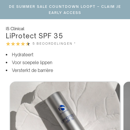
Ga
DE SUMMER SALE COUNTDOWN LOOPT – CLAIM JE
naar
EARLY ACCESS
inhoud
iS Clinical
LiProtect SPF 35
5 BEOORDELINGEN *
Hydrateert
Voor soepele lippen
Versterkt de barrière