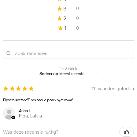
★
3
0
0%
★
2
0
0%
★
1
0
0%
1 - 6 van 9
Sorteer op:
★
★
★
★
★
11 maanden geleden
Просто восторг!Прекрасно реагирует кожа!
Anna I.
Riga, Latvia
Was deze recensie nuttig?