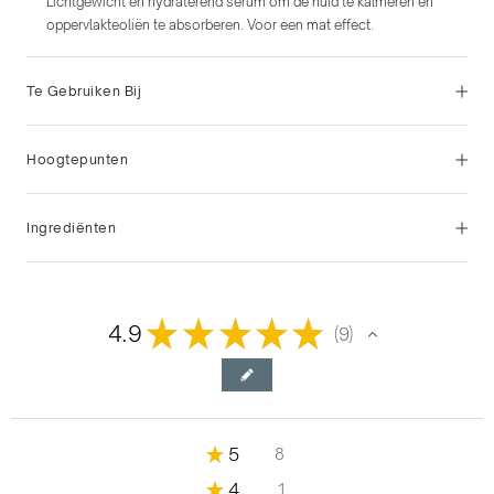
Lichtgewicht en hydraterend serum om de huid te kalmeren en
oppervlakteoliën te absorberen. Voor een mat effect.
Te Gebruiken Bij
Hoogtepunten
Ingrediënten
★
★
★
★
★
4.9
9
9
★
5
8
88.88888888888889%
★
4
1
11.11111111111111%