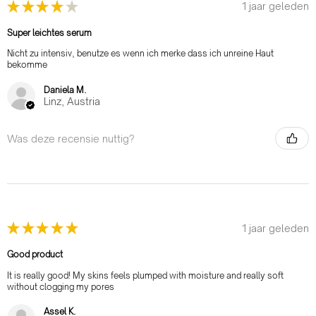
★
★
★
★
★
1 jaar geleden
Super leichtes serum
Nicht zu intensiv, benutze es wenn ich merke dass ich unreine Haut
bekomme
Daniela M.
Linz, Austria
Was deze recensie nuttig?
★
★
★
★
★
1 jaar geleden
Good product
It is really good! My skins feels plumped with moisture and really soft
without clogging my pores
Assel K.