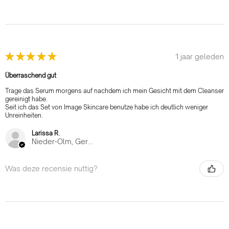
★
★
★
★
★
1 jaar geleden
Überraschend gut
Trage das Serum morgens auf nachdem ich mein Gesicht mit dem Cleanser
gereinigt habe.
Seit ich das Set von Image Skincare benutze habe ich deutlich weniger
Unreinheiten.
Larissa R.
Nieder-Olm, Germany
Was deze recensie nuttig?