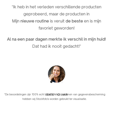
"Mijn huid was
"Ik ben erg blij met mijn routine –
vlekkerig en ongelijkmatig
na een week
omdat ik
"Ik heb in het verleden verschillende producten
jarenlang worstelde met vlekjes en af ​​en toe acne. Ik
gebruik zijn er duidelijke verbeteringen zichtbaar!
geprobeerd, maar de producten in
zie
al na een paar weken merkbare resultaten
.
Mijn
nieuwe routine
is veruit
de beste
en is mijn
Ik heb last van
acne
en geen enkel product of crème
favoriet geworden!
heeft mij tot nu toe zo goed geholpen. "Ik raad het
Ik kan niet wachten om de resultaten op lange
zeker aan!"
termijn te zien!"
Al na een paar dagen merkte ik verschil in mijn huid!
Dat had ik nooit gedacht!"
DOYNA - 27 JAAR
TANJA - 31 JAAR
*De beoordelingen zijn 100% echt – beloofd! Om redenen van gegevensbescherming
BEATE - 42 JAAR
hebben wij Stockfoto's worden gebruikt ter visualisatie.