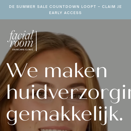
Ga
DE SUMMER SALE COUNTDOWN LOOPT – CLAIM JE
naar
EARLY ACCESS
inhoud
facial
room
SKINCARE CLINIC
We maken
huidverzorgi
gemakkelijk.