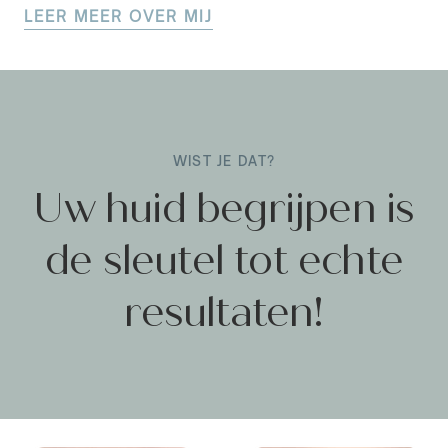
LEER MEER OVER MIJ
WIST JE DAT?
Uw huid begrijpen
is
de sleutel tot echte
resultaten!