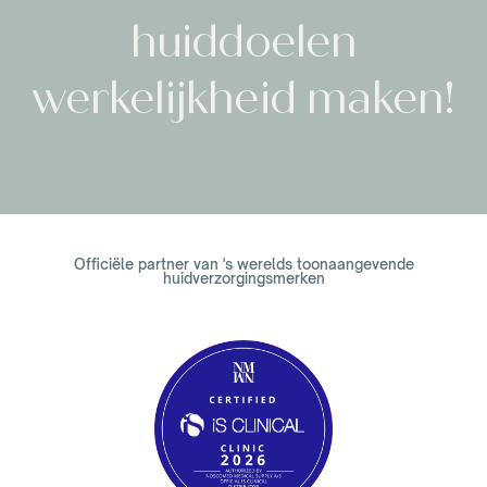
huiddoelen
werkelijkheid maken!
Officiële partner van 's werelds toonaangevende
huidverzorgingsmerken