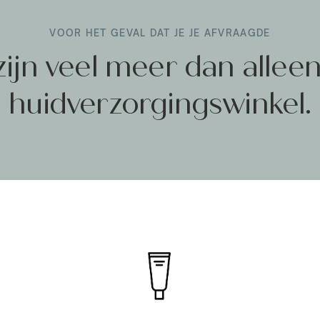
VOOR HET GEVAL DAT JE JE AFVRAAGDE
zijn veel meer dan allee
huidverzorgingswinkel.