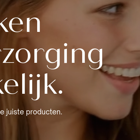
ken
rzorging
lijk.
e juiste producten.