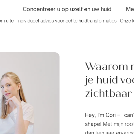
Concentreer u op uzelf en uw huid
Me
om u te
Individueel advies voor echte huidtransformaties
Onze k
Waarom m
je huid v
zichtbaar
Hey, I'm Cori – I can
shape!
Met mijn root
dan tien jaar ervar