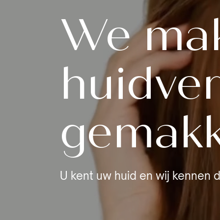
We ma
huidve
gemakke
U kent uw huid en wij kennen d