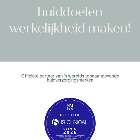
huiddoelen
werkelijkheid maken!
Officiële partner van 's werelds toonaangevende
huidverzorgingsmerken