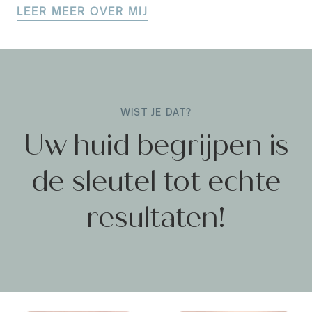
LEER MEER OVER MIJ
WIST JE DAT?
Uw huid begrijpen
is
de sleutel tot echte
resultaten!