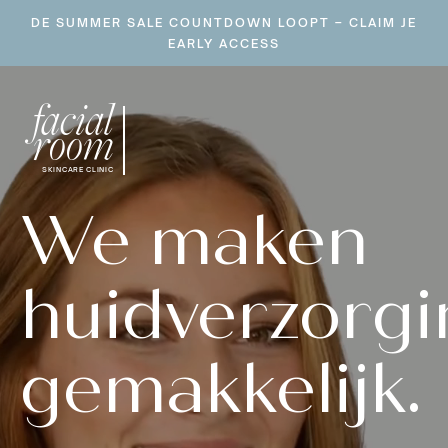
Ga
DE SUMMER SALE COUNTDOWN LOOPT – CLAIM JE
naar
EARLY ACCESS
inhoud
facial
room
SKINCARE CLINIC
We maken
huidverzorgi
gemakkelijk.