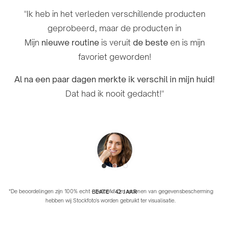
"Mijn huid was
"Ik ben erg blij met mijn routine –
vlekkerig en ongelijkmatig
na een week
omdat ik
"Ik heb in het verleden verschillende producten
jarenlang worstelde met vlekjes en af ​​en toe acne. Ik
gebruik zijn er duidelijke verbeteringen zichtbaar!
geprobeerd, maar de producten in
zie
al na een paar weken merkbare resultaten
.
Mijn
nieuwe routine
is veruit
de beste
en is mijn
Ik heb last van
acne
en geen enkel product of crème
favoriet geworden!
heeft mij tot nu toe zo goed geholpen. "Ik raad het
Ik kan niet wachten om de resultaten op lange
zeker aan!"
termijn te zien!"
Al na een paar dagen merkte ik verschil in mijn huid!
Dat had ik nooit gedacht!"
DOYNA - 27 JAAR
TANJA - 31 JAAR
*De beoordelingen zijn 100% echt – beloofd! Om redenen van gegevensbescherming
BEATE - 42 JAAR
hebben wij Stockfoto's worden gebruikt ter visualisatie.