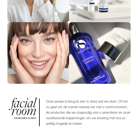
facial
Onze passie is terug te zien in alles wat we doen. Of het
room
nu gaat om de manier waarop we met u communiceren,
de producten die we zorgvuldig voor u selecteren en onze
voortdurende inspanningen om uw ervaring met ons zo
SKINCARE CLINIC
prettig mogelijk te maken.