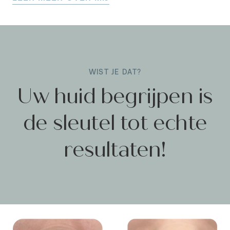
WIST JE DAT?
Uw huid begrijpen
is
de sleutel tot echte
resultaten!