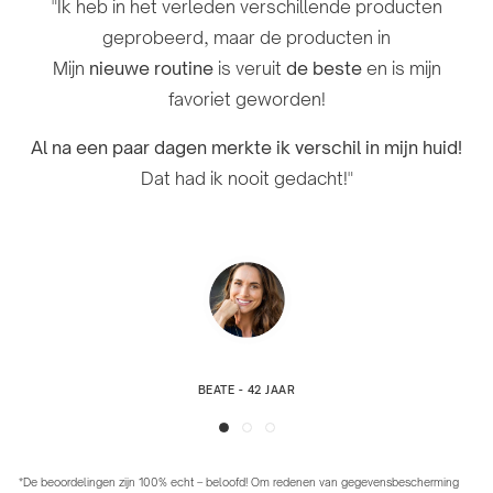
"Ik heb in het verleden verschillende producten
jarenlang worstelde met vlekjes en af ​​en toe acne. Ik
gebruik zijn er duidelijke verbeteringen zichtbaar!
geprobeerd, maar de producten in
zie
al na een paar weken merkbare resultaten
.
Mijn
nieuwe routine
is veruit
de beste
en is mijn
Ik heb last van
acne
en geen enkel product of crème
favoriet geworden!
heeft mij tot nu toe zo goed geholpen. "Ik raad het
Ik kan niet wachten om de resultaten op lange
zeker aan!"
termijn te zien!"
Al na een paar dagen merkte ik verschil in mijn huid!
Dat had ik nooit gedacht!"
DOYNA - 27 JAAR
TANJA - 31 JAAR
BEATE - 42 JAAR
*De beoordelingen zijn 100% echt – beloofd! Om redenen van gegevensbescherming