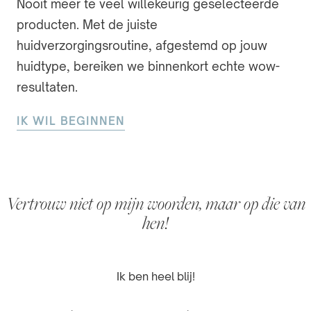
Nooit meer te veel willekeurig geselecteerde
producten. Met de juiste
huidverzorgingsroutine, afgestemd op jouw
huidtype, bereiken we binnenkort echte wow-
resultaten.
IK WIL BEGINNEN
Vertrouw niet op mijn woorden, maar op die van
hen!
Echte resultaten in korte tijd!
Eindelijk iets dat werkt!
Ik ben heel blij!
"Mijn huid was
"Ik ben erg blij met mijn routine –
vlekkerig en ongelijkmatig
na een week
omdat ik