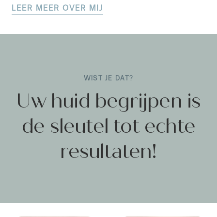
LEER MEER OVER MIJ
WIST JE DAT?
Uw huid begrijpen
is
de sleutel tot echte
resultaten!