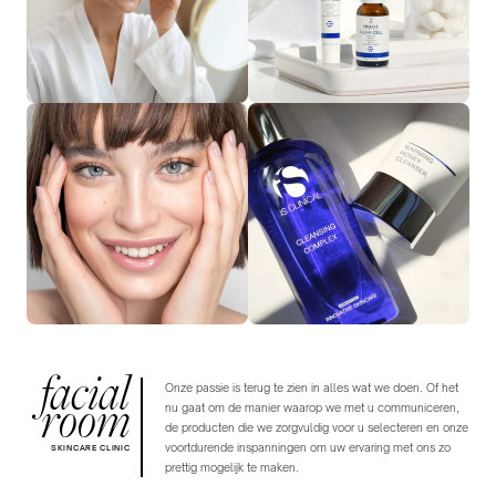
facial
Onze passie is terug te zien in alles wat we doen. Of het
room
nu gaat om de manier waarop we met u communiceren,
de producten die we zorgvuldig voor u selecteren en onze
voortdurende inspanningen om uw ervaring met ons zo
SKINCARE CLINIC
prettig mogelijk te maken.