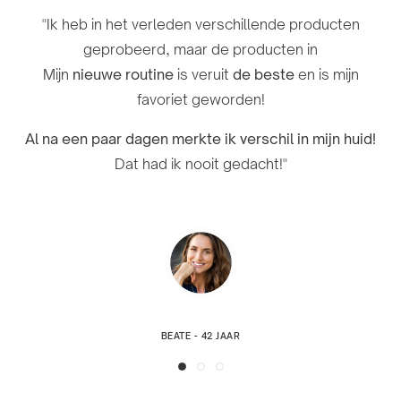
"Mijn huid was
"Ik ben erg blij met mijn routine –
vlekkerig en ongelijkmatig
na een week
omdat ik
"Ik heb in het verleden verschillende producten
jarenlang worstelde met vlekjes en af ​​en toe acne. Ik
gebruik zijn er duidelijke verbeteringen zichtbaar!
geprobeerd, maar de producten in
zie
al na een paar weken merkbare resultaten
.
Mijn
nieuwe routine
is veruit
de beste
en is mijn
Ik heb last van
acne
en geen enkel product of crème
favoriet geworden!
heeft mij tot nu toe zo goed geholpen. "Ik raad het
Ik kan niet wachten om de resultaten op lange
zeker aan!"
termijn te zien!"
Al na een paar dagen merkte ik verschil in mijn huid!
Dat had ik nooit gedacht!"
DOYNA - 27 JAAR
TANJA - 31 JAAR
BEATE - 42 JAAR