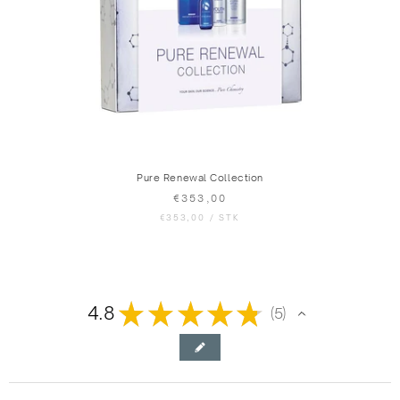
Pure Renewal Collection
€353,00
€353,00
/
STK
★
★
★
★
★
4.8
5
5