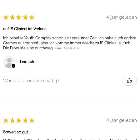
★
★
★
★
★
4 jaar geleden
auf iS Clinical ist Verlass
Ich benutze Youth Complex schon seit geraumer Zeit. Ich habe auch andere
Cremes ausprobiert, aber ich komme immer wieder zu IS Clinical zurück.
Die Produkte sind durchweg...
LAAT MEER ZIEN
Janosch
Was deze recensie nuttig?
★
★
★
★
★
4 jaar geleden
Soweit so gut