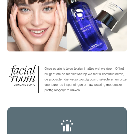
facial
Onze passie is terug te zien in alles wat we doen. Of het
room
nu gaat om de manier waarop we met u communiceren,
de producten die we zorgvuldig voor u selecteren en onze
voortdurende inspanningen om uw ervaring met ons zo
SKINCARE CLINIC
prettig mogelijk te maken.