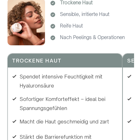
Trockene Haut
Sensible, irritierte Haut
Reife Haut
Nach Peelings & Operationen
TROCKENE HAUT
SEN
Spendet intensive Feuchtigkeit mit
Be
Hyaluronsäure
Ha
Sofortiger Komforteffekt – ideal bei
An
Spannungsgefühlen
e
Macht die Haut geschmeidig und zart
Sa
Stärkt die Barrierefunktion mit