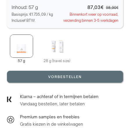
Inhoud: 57 g
87,03€
98,90€
Basisprijs:
€1.735,09
/
kg
Binnenkort weer op voorraad,
Inclusief BTW.
verzending binnen 3-5 werkdagen
57 g
28 g (travel size)
VORBESTELLEN
Klarna – achteraf of in termijnen betalen
Vandaag bestellen, later betalen
Premium samples en freebies
Gratis kiezen in de winkelwagen