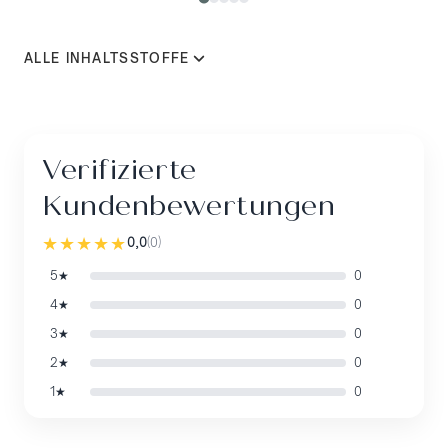
ALLE INHALTSSTOFFE
Verifizierte
Kundenbewertungen
★★★★★
0,0
(
0
)
5★
0
4★
0
3★
0
2★
0
1★
0