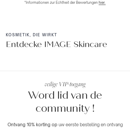
*Informationen zur Echtheit der Bewertungen
hier.
KOSMETIK, DIE WIRKT
Entdecke IMAGE Skincare
NACHT
TAGES
ALLE
➜
➜
➜
SEREN
➜
➜
CLEANSER
CREMES
PFLEGE
PRODUKTE
veilige VIP-toegang
Word lid van de
community
!
Ontvang 10% korting op
uw eerste bestelling en ontvang