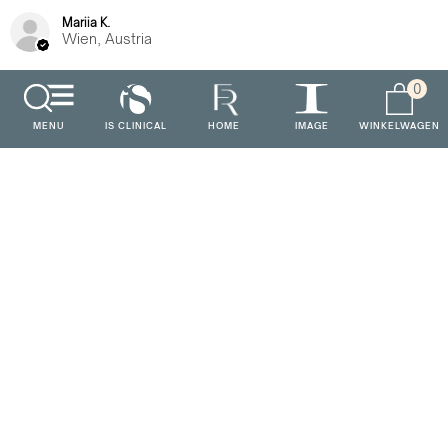
Mariia K.
Wien, Austria
0
Was deze recensie nuttig?
MENU
IS CLINICAL
HOME
IMAGE
WINKELWAGEN
★
★
★
★
★
2 jaar geleden
Wie toll!
Sehr gute Qualität
Roswitha B.
Emmerich, Germany
Was deze recensie nuttig?