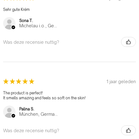
Sehr gute Krém
Sona T.
Michelau i.o., Germany
Was deze recensie nuttig?
★
★
★
★
★
1 jaar geleden
The product is perfect!
It smells amazing and feels so soft on the skin!
Palina S.
München, Germany
Was deze recensie nuttig?